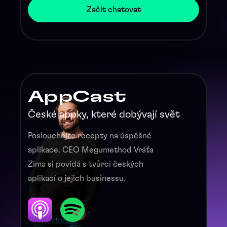
Začít chatovat
Začít chatovat
AppCast
České appky, které dobývají svět
Poslouchejte recepty na úspěšné
aplikace. CEO Megumethod Vráťa
Zima si povídá s tvůrci českých
aplikací o jejich businessu.