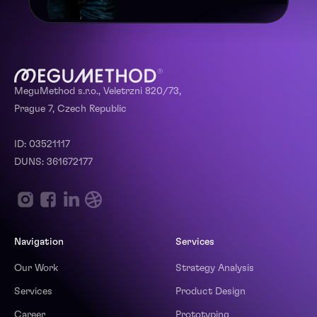
MeguMethod s.r.o., Veletrzni 820/73,
Prague 7, Czech Republic
ID: 03521117
DUNS: 361672177
Navigation
Services
Our Work
Strategy Analysis
Services
Product Design
Career
Prototyping