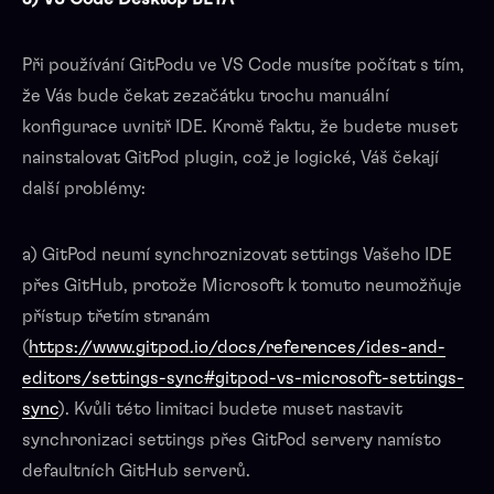
Při používání GitPodu ve VS Code musíte počítat s tím,
že Vás bude čekat zezačátku trochu manuální
konfigurace uvnitř IDE. Kromě faktu, že budete muset
nainstalovat GitPod plugin, což je logické, Váš čekají
další problémy:
a) GitPod neumí synchroznizovat settings Vašeho IDE
přes GitHub, protože Microsoft k tomuto neumožňuje
přístup třetím stranám
(
https://www.gitpod.io/docs/references/ides-and-
editors/settings-sync#gitpod-vs-microsoft-settings-
sync
). Kvůli této limitaci budete muset nastavit
synchronizaci settings přes GitPod servery namísto
defaultních GitHub serverů.