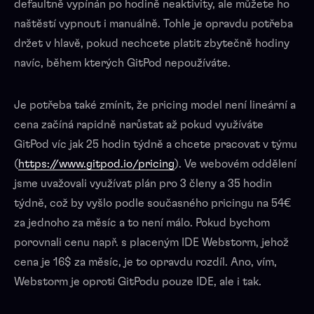
defaultně vypínán po hodině neaktivity, ale můžete ho
naštěstí vypnout i manuálně. Tohle je opravdu potřeba
držet v hlavě, pokud nechcete platit zbytečně hodiny
navíc, během kterých GitPod nepoužíváte.
Je potřeba také zmínit, že pricing model není lineární a
cena začíná rapidně narůstat až pokud využíváte
GitPod víc jak 25 hodin týdně a chcete pracovat v týmu
(
https://www.gitpod.io/pricing
). Ve webovém oddělení
jsme uvažovali využívat plán pro 3 členy a 35 hodin
týdně, což by vyšlo podle současného pricingu na 54€
za jednoho za měsíc a to není málo. Pokud bychom
porovnali cenu např. s placeným IDE Webstorm, jehož
cena je 16$ za měsíc, je to opravdu rozdíl. Ano, vím,
Webstorm je oproti GitPodu pouze IDE, ale i tak.