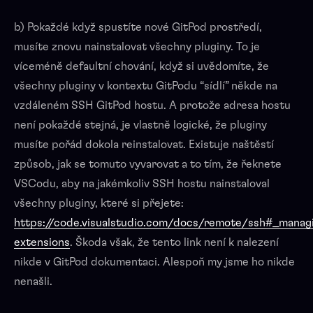
b) Pokaždé když spustíte nové GitPod prostředí,
musíte znovu nainstalovat všechny pluginy. To je
víceméně defaultní chování, když si uvědomíte, že
všechny pluginy v kontextu GitPodu “sídlí” někde na
vzdáleném SSH GitPod hostu. A protože adresa hostu
není pokaždé stejná, je vlastně logické, že pluginy
musíte pořád dokola reinstalovat. Existuje naštěstí
způsob, jak se tomuto vyvarovat a to tím, že řeknete
VSCodu, aby na jakémkoliv SSH hostu nainstaloval
všechny pluginy, které si přejete:
https://code.visualstudio.com/docs/remote/ssh#_manag
extensions
. Škoda však, že tento link není k nalezení
nikde v GitPod dokumentaci. Alespoň my jsme ho nikde
nenašli.