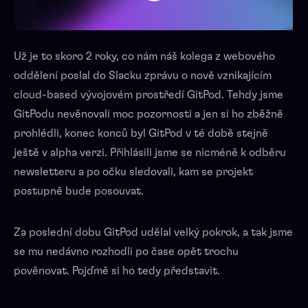
Už je to skoro 2 roky, co nám náš kolega z webového
oddělení poslal do Slacku zprávu o nově vznikajícím
cloud-based vývojovém prostředí GitPod. Tehdy jsme
GitPodu nevěnovali moc pozornosti a jen si ho zběžně
prohlédli, konec konců byl GitPod v té době stejně
ještě v alpha verzi. Přihlásili jsme se nicméně k odběru
newsletteru a po očku sledovali, kam se projekt
postupně bude posouvat.
Za poslední dobu GitPod udělal velký pokrok, a tak jsme
se mu nedávno rozhodli po čase opět trochu
pověnovat. Pojďmě si ho tedy představit.