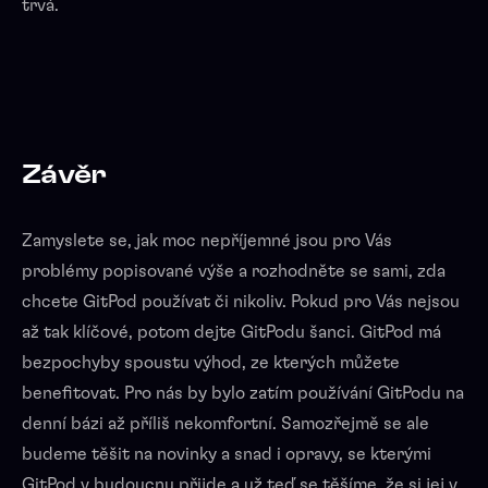
trvá.
Závěr
Zamyslete se, jak moc nepříjemné jsou pro Vás
problémy popisované výše a rozhodněte se sami, zda
chcete GitPod používat či nikoliv. Pokud pro Vás nejsou
až tak klíčové, potom dejte GitPodu šanci. GitPod má
bezpochyby spoustu výhod, ze kterých můžete
benefitovat. Pro nás by bylo zatím používání GitPodu na
denní bázi až příliš nekomfortní. Samozřejmě se ale
budeme těšit na novinky a snad i opravy, se kterými
GitPod v budoucnu přijde a už teď se těšíme, že si jej v