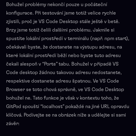
Bohužel problémy nekončí pouze u počáteční
konfigurace. Při testování jsme totiž velice rychle
zjistili, proč je VS Code Desktop stále ještě v betě.
Brzy jsme totiž čelili dalšími problému. Jakmile si
spustíte lokální prostředí v terminálu (např. npm start),
očekávali byste, že dostanete na výstupu adresu, na
které lokální prostředí běží nebo byste tuto adresu
čekali alespoň v “Ports” tabu. Bohužel v případě VS
Code desktop žádnou takovou adresu nedostanete,
respektive dostanete adresu špatnou. Ve VS Code
Browser se toto chová správně, ve VS Code Desktop
bohužel ne. Tato funkce je však v kontextu toho, že
GitPod spouští “localhost” pokaždé na jiné URL opravdu
klíčová. Podívejte se na obrázek níže a udělejte si sami
závěr: