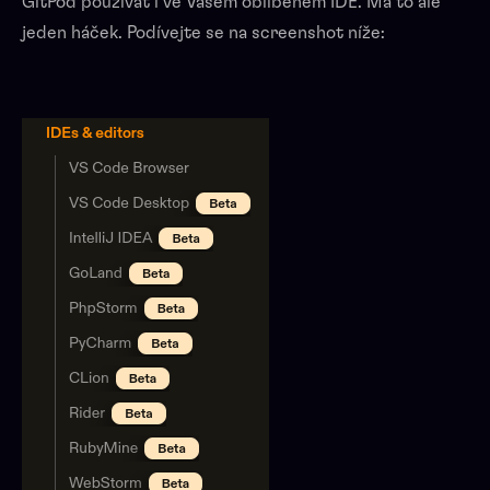
GitPod používat i ve Vašem oblíbeném IDE. Má to ale
jeden háček. Podívejte se na screenshot níže: