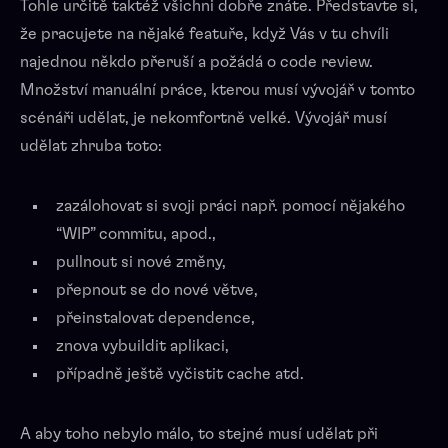
Tohle určitě taktéž všichni dobře znáte. Představte si,
že pracujete na nějaké featuře, když Vás v tu chvíli
najednou někdo přeruší a požádá o code review.
Množství manuální práce, kterou musí vývojář v tomto
scénáři udělat, je nekomfortně velké. Vývojář musí
udělat zhruba toto:
zazálohovat si svoji práci např. pomocí nějakého
“WIP” commitu, apod.,
pullnout si nové změny,
přepnout se do nové větve,
přeinstalovat dependence,
znova vybuildit aplikaci,
případně ještě vyčistit cache atd.
A aby toho nebylo málo, to stejné musí udělat při