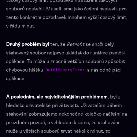
takový časový limit požadavku na stažení takových
souborů nestačil. Museli jsme jako řešení nastavit pro
tento konkrétní požadavek mnohem vyšší časový limit,
v řádu minut.
Druhý problém byl
ten, že
Retrofit
se snaží celý
stahovaný soubor nejprve ukládat do runtime paměti
aplikace. To může u značně větších souborů způsobit
chybovou hlášku
a následně pád
OutOfMemoryError
aplikace.
A posledním, ale nejviditelnějším problémem
, byl z
hlediska uživatelské přívětivosti. Uživatelům během
stahování zobrazujeme nekonečné kolečko načítání na
prázdném pozadí, a vzhledem k tomu, že stahování
může u větších souborů trvat několik minut, to