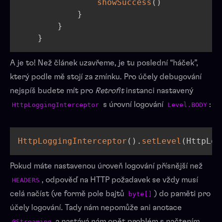
showSuccess
(
)
}
}
}
A je to! Než článek uzavřeme, je tu poslední “háček”,
který podle mě stojí za zmínku. Pro účely debugování
nejspíš budete mít pro
Retrofit
instanci nastavený
s úrovní logování
:
HttpLoggingInterceptor
Level.BODY
HttpLoggingInterceptor
(
)
.
setLevel
(
HttpLog
Pokud máte nastavenou úroveň logování přísnější než
, odpověď na HTTP požadavek se vždy musí
HEADERS
celá načíst (ve formě pole bajtů
) do paměti pro
byte[]
účely logování. Tady nám nepomůže ani anotace
a nastává nám opět problém s načtením
@Streaming