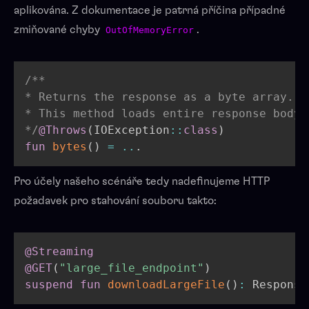
aplikována. Z dokumentace je patrná příčina případné
zmiňované chyby
.
OutOfMemoryError
/**

* Returns the response as a byte array.

* This method loads entire response body 
*/
@Throws
(
IOException
::
class
)
fun
bytes
(
)
=
..
.
Pro účely našeho scénáře tedy nadefinujeme HTTP
požadavek pro stahování souboru takto:
@Streaming
@GET
(
"large_file_endpoint"
)
suspend
fun
downloadLargeFile
(
)
: