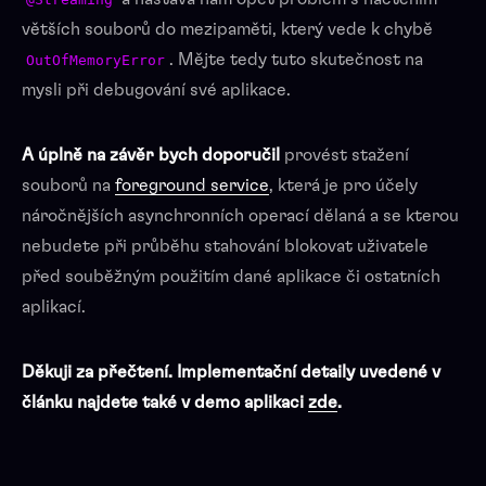
větších souborů do mezipaměti, který vede k chybě
. Mějte tedy tuto skutečnost na
OutOfMemoryError
mysli při debugování své aplikace.
A úplně na závěr bych doporučil
provést stažení
souborů na
foreground service
, která je pro účely
náročnějších asynchronních operací dělaná a se kterou
nebudete při průběhu stahování blokovat uživatele
před souběžným použitím dané aplikace či ostatních
aplikací.
Děkuji za přečtení. Implementační detaily uvedené v
článku najdete také v demo aplikaci
zde
.