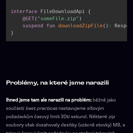
interface
 FileDownloadApi 
{
@GET
(
"someFile.zip"
)
suspend
fun
downloadZipFile
(
)
:
}
Problémy, na které jsme narazili
Ihned jsme tam ale narazili na problém:
běžně jako
součástí
best practices
nastavujeme síťovým
požadavkům časový limit 30ti sekund. Některé
zip
soubory však dosahovaly desítky (vzácně stovky) MB, a