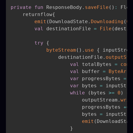
private
fun
 ResponseBody
.
saveFile
(
)
:
 Flow
    returnflow
{
emit
(
DownloadState
.
Downloading
(
0
)
val
 destinationFile 
=
File
(
destin
try
{
byteStream
(
)
.
use
{
 inputStrea
                destinationFile
.
outputStr
val
 totalBytes 
=
cont
val
 buffer 
=
ByteArra
var
 progressBytes 
=
0
var
 bytes 
=
 inputStre
while
(
bytes 
>=
0
)
{
                        outputStream
.
writ
                        progressBytes 
+=
 
                        bytes 
=
 inputStre
emit
(
DownloadStat
}