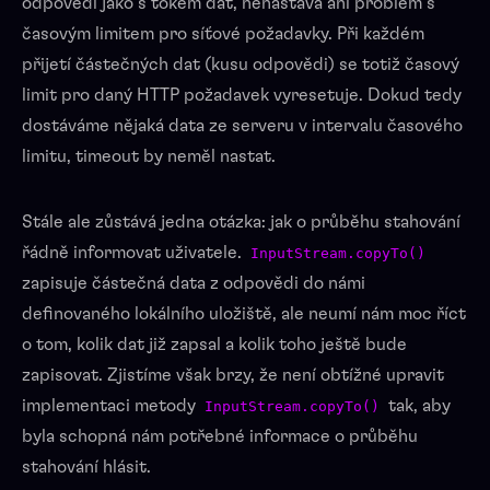
odpovědí jako s tokem dat, nenastává ani problém s
časovým limitem pro síťové požadavky. Při každém
přijetí částečných dat (kusu odpovědi) se totiž časový
limit pro daný HTTP požadavek vyresetuje. Dokud tedy
dostáváme nějaká data ze serveru v intervalu časového
limitu, timeout by neměl nastat.
Stále ale zůstává jedna otázka: jak o průběhu stahování
řádně informovat uživatele.
InputStream.copyTo()
zapisuje částečná data z odpovědi do námi
definovaného lokálního uložiště, ale neumí nám moc říct
o tom, kolik dat již zapsal a kolik toho ještě bude
zapisovat. Zjistíme však brzy, že není obtížné upravit
implementaci metody
tak, aby
InputStream.copyTo()
byla schopná nám potřebné informace o průběhu
stahování hlásit.