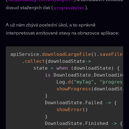
dosud stažených dat (
).
progressBytes
A už nám zbývá poslední úkol, a to správně
interpretovat emitované stavy na obrazovce aplikace:
apiService
.
downloadLargeFile
(
)
.
saveFile
(
)
.
collect
{
downloadState
->
        state 
=
when
(
downloadState
)
{
is
 DownloadState
.
Downloading 
                Log
.
d
(
"myTag"
,
"progress=
showProgress
(
downloadStat
}
            DownloadState
.
Failed 
->
{
showError
(
)
}
            DownloadState
.
Finished 
->
{