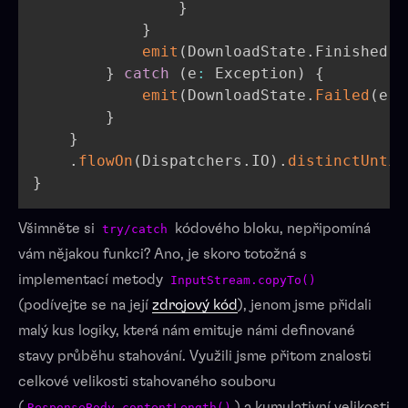
}
}
emit
(
DownloadState
.
Finished
)
}
catch
(
e
:
 Exception
)
{
emit
(
DownloadState
.
Failed
(
e
)
)
}
}
.
flowOn
(
Dispatchers
.
IO
)
.
distinctUntil
}
Všimněte si
kódového bloku, nepřipomíná
try/catch
vám nějakou funkci? Ano, je skoro totožná s
implementací metody
InputStream.copyTo()
(podívejte se na její
zdrojový kód
), jenom jsme přidali
malý kus logiky, která nám emituje námi definované
stavy průběhu stahování. Využili jsme přitom znalosti
celkové velikosti stahovaného souboru
(
) a kumulativní velikosti
ResponseBody.contentLength()