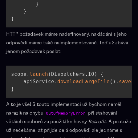
}
}
}
HTTP požadavek máme nadefinovaný, nakládání s jeho
odpovědí máme také naimplementované. Teď už zbývá
jenom požadavek poslat:
scope
.
launch
(
Dispatchers
.
IO
)
{
    apiService
.
downloadLargeFile
(
)
.
saveFi
}
A to je vše! S touto implementací už bychom neměli
narazit na chybu
při stahování
OutOfMemoryError
větších souborů za použití knihovny
Retrofit.
A protože
už nečekáme, až přijde celá odpověď, ale jednáme s