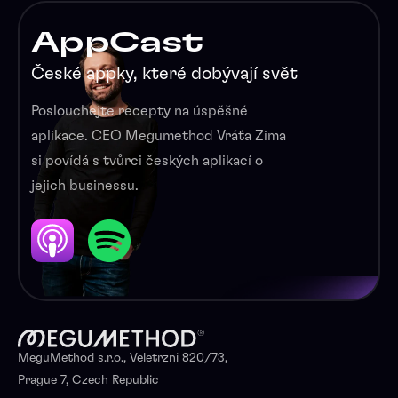
AppCast
České appky, které dobývají svět
Poslouchejte recepty na úspěšné
aplikace. CEO Megumethod Vráťa Zima
si povídá s tvůrci českých aplikací o
jejich businessu.
MeguMethod s.r.o., Veletrzni 820/73,
Prague 7, Czech Republic