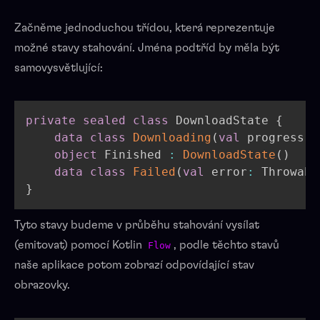
Začněme jednoduchou třídou, která reprezentuje
možné stavy stahování. Jména podtříd by měla být
samovysvětlující:
private
sealed
class
 DownloadState 
{
data
class
Downloading
(
val
 progress
:
 
object
 Finished 
:
DownloadState
(
)
data
class
Failed
(
val
 error
:
 Throwabl
}
Tyto stavy budeme v průběhu stahování vysílat
(emitovat) pomocí Kotlin
, podle těchto stavů
Flow
naše aplikace potom zobrazí odpovídající stav
obrazovky.