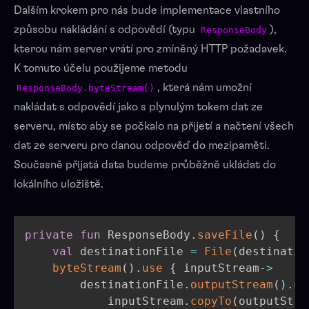
Dalším krokem pro nás bude implementace vlastního
způsobu nakládání s odpovědí (typu
),
ResponseBody
kterou nám server vrátí pro zmíněný HTTP požadavek.
K tomuto účelu použijeme metodu
, která nám umožní
ResponseBody.byteStream()
nakládat s odpovědí jako s plynulým tokem dat ze
serveru, místo aby se počkalo na přijetí a načtení všech
dat ze serveru pro danou odpověď do mezipaměti.
Současně přijatá data budeme průběžně ukládat do
lokálního uložiště.
private
fun
 ResponseBody
.
saveFile
(
)
{
val
 destinationFile 
=
File
(
destinatio
byteStream
(
)
.
use
{
 inputStream
->
        destinationFile
.
outputStream
(
)
.
us
            inputStream
.
copyTo
(
outputStre