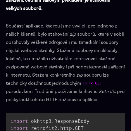
zařízení. Jedním takovým příkladem je stahování
velkých souborů.
Součástí aplikace, kterou jsme vyvíjeli pro jednoho z
našich klientů, bylo stahování
zip
souborů, které v sobě
obsahovaly veškeré zdrojové i multimediální soubory
nějaké webové stránky. Stažené soubory se ukládaly
lokálně, to umožnilo uživatelům zobrazovat stažené
zazipované webové stránky i při nedostupnosti zařízení
k internetu. Stažení konkrétního
zip
souboru lze
technicky dosáhnout jednoduchým
HTTP GET
požadavkem. Tradičně používáme knihovnu
Retrofit
pro
poskytnutí tohoto HTTP požadavku aplikaci.
import
 okhttp3
.
import
 retrofit2
.
http
.
GET
