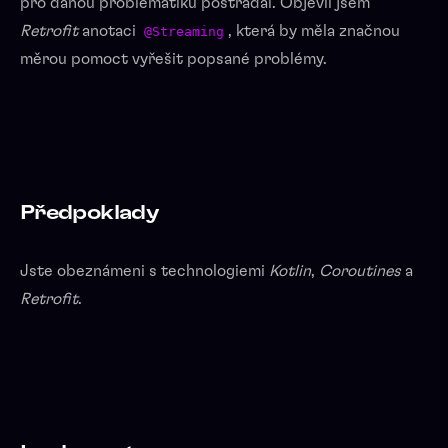
pro danou problematiku postrádal. Objevil jsem
Retrofit
anotaci
, která by měla značnou
@Streaming
měrou pomoct vyřešit popsané problémy.
Předpoklady
Jste obeznámeni s technologiemi
Kotlin
,
Coroutines
a
Retrofit
.